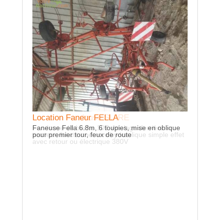
Location
VEHICUL
Location Faneur FELLA
Location Fendeuse SUIRE
DE ISSOU
Faneuse Fella 6.8m, 6 toupies, mise en oblique
Fendeuse de buche 10T. Attelage derrière
DANS UN
pour premier tour, feux de route
tracteur, fonctionnement hydraulique simple effet
avec retour ou électrique 380V