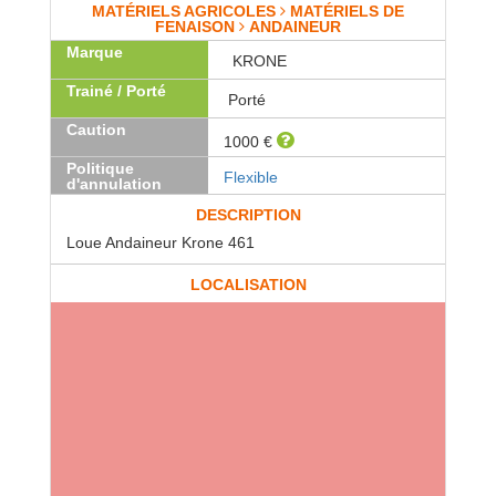
MATÉRIELS AGRICOLES
MATÉRIELS DE
FENAISON
ANDAINEUR
Marque
KRONE
Trainé / Porté
Porté
Caution
1000 €
Politique
Flexible
d'annulation
DESCRIPTION
Loue Andaineur Krone 461
LOCALISATION