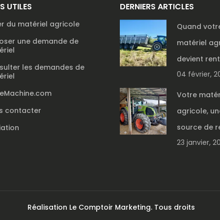
NS UTILES
DERNIERS ARTICLES
r du matériel agricole
Quand votr
oser une demande de
matériel ag
riel
devient ren
sulter les demandes de
04 février, 
riel
reMachine.com
Votre matér
s contacter
agricole, un
source de r
liation
23 janvier, 2
Réalisation
Le Comptoir Marketing
. Tous droits