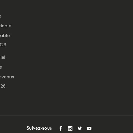
e
ricole
table
2026
iel
e
evenus
026
Suivez-nous