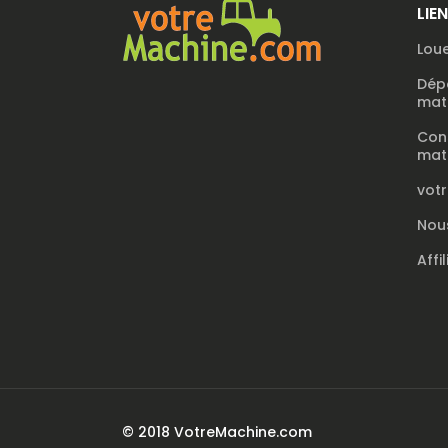
LIE
Loue
Dép
maté
Con
maté
vot
Nou
Affi
© 2018 VotreMachine.com