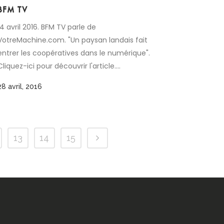
BFM TV
14 avril 2016. BFM TV parle de
VotreMachine.com. "Un paysan landais fait
entrer les coopératives dans le numérique".
Cliquez-ici pour découvrir l'article....
28 avril, 2016
13
14
15