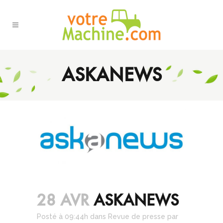
ASKANEWS
28 AVR
ASKANEWS
Posté à 09:44h
dans
Revue de presse
par