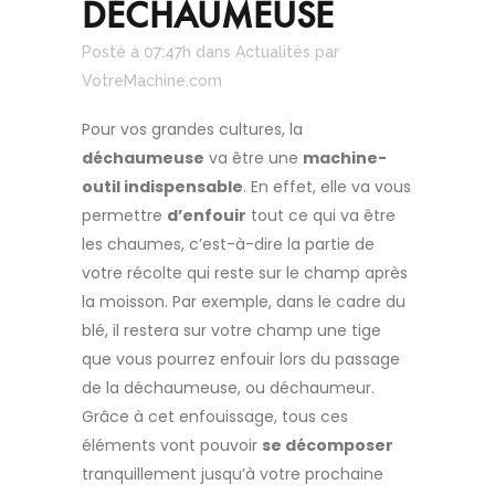
DÉCHAUMEUSE
Posté à 07:47h
dans
Actualités
par
VotreMachine.com
Pour vos grandes cultures, la
déchaumeuse
va être une
machine-
outil indispensable
. En effet, elle va vous
permettre
d’enfouir
tout ce qui va être
les chaumes, c’est-à-dire la partie de
votre récolte qui reste sur le champ après
la moisson. Par exemple, dans le cadre du
blé, il restera sur votre champ une tige
que vous pourrez enfouir lors du passage
de la déchaumeuse, ou déchaumeur.
Grâce à cet enfouissage, tous ces
éléments vont pouvoir
se décomposer
tranquillement jusqu’à votre prochaine