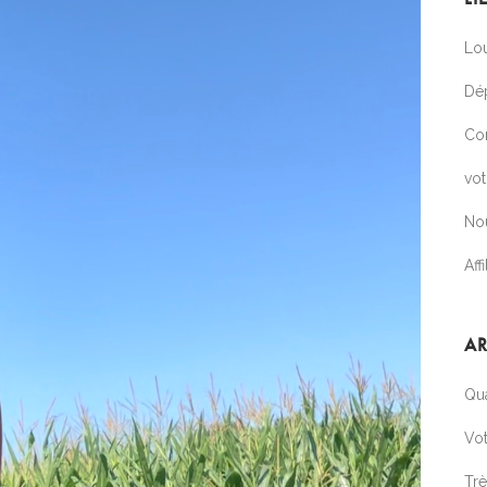
Lou
Dé
Co
vo
No
Affi
AR
Qua
Vot
Tr