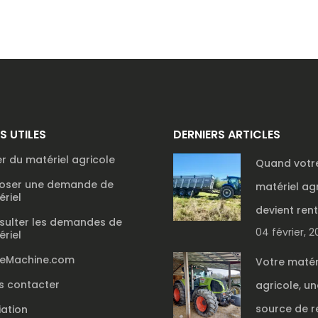
NS UTILES
DERNIERS ARTICLES
r du matériel agricole
Quand votr
oser une demande de
matériel ag
riel
devient ren
sulter les demandes de
04 février, 
riel
reMachine.com
Votre matér
s contacter
agricole, un
source de r
liation