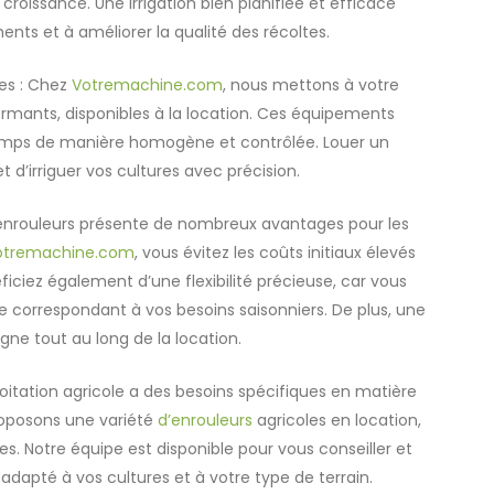
 croissance. Une irrigation bien planifiée et efficace
nts et à améliorer la qualité des récoltes.
les : Chez
Votremachine.com
, nous mettons à votre
rmants, disponibles à la location. Ces équipements
 champs de manière homogène et contrôlée. Louer un
 d’irriguer vos cultures avec précision.
d’enrouleurs présente de nombreux avantages pour les
otremachine.com
, vous évitez les coûts initiaux élevés
ficiez également d’une flexibilité précieuse, car vous
se correspondant à vos besoins saisonniers. De plus, une
e tout au long de la location.
oitation agricole a des besoins spécifiques en matière
roposons une variété
d’enrouleurs
agricoles en location,
s. Notre équipe est disponible pour vous conseiller et
x adapté à vos cultures et à votre type de terrain.