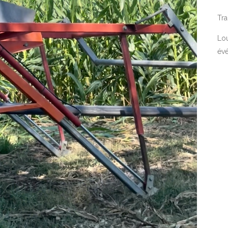
Tra
Lou
év