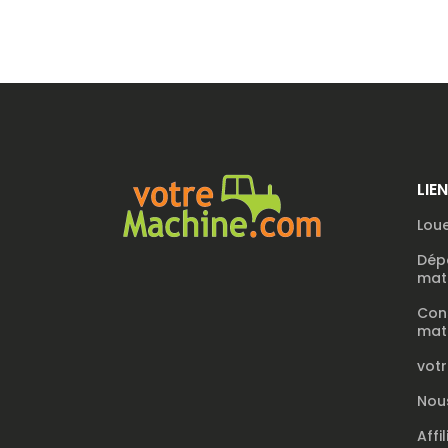
LIE
Loue
Dép
maté
Con
maté
vot
Nou
Affi