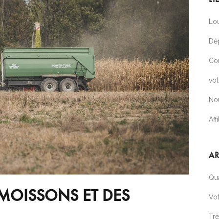
Lou
Dé
Co
vo
No
Affi
AR
Qua
 MOISSONS ET DES
Vot
Tr