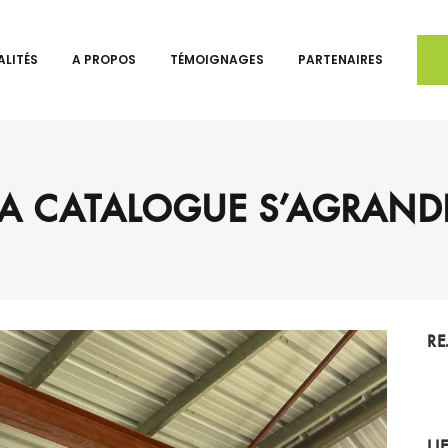
LITÉS
A PROPOS
TÉMOIGNAGES
PARTENAIRES
LA CATALOGUE S’AGRANDI
RE
LI