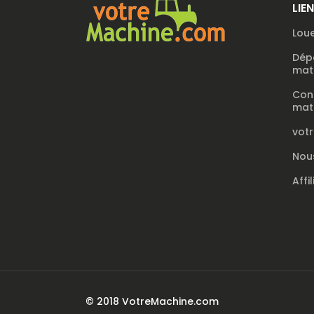
LIE
Loue
Dép
maté
Con
maté
vot
Nou
Affi
© 2018 VotreMachine.com