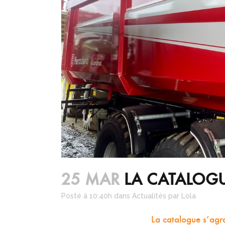
25 MAR
LA CATALOGU
Posté à 10:40h
dans
Actualités
par
Lola
La catalogue s’agra