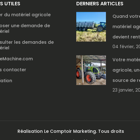
NS UTILES
DERNIERS ARTICLES
r du matériel agricole
Quand votr
oser une demande de
matériel ag
riel
devient ren
sulter les demandes de
04 février, 
riel
reMachine.com
Votre matér
s contacter
agricole, un
source de r
liation
23 janvier, 2
Réalisation
Le Comptoir Marketing
. Tous droits