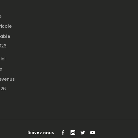
e
ricole
table
2026
iel
e
evenus
026
Suivez-nous