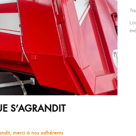
Tra
Lou
év
E S’AGRANDIT
ndit, merci à nos adhérents