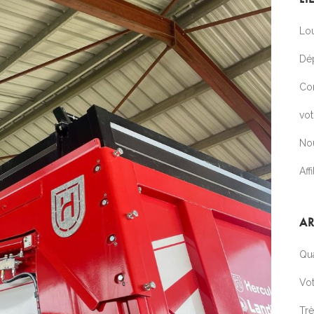
Lou
Dé
Co
vo
No
Affi
AR
Qua
Vot
Tr