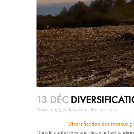
13 DÉC
DIVERSIFICAT
Posté à 07:53h
dans
Actualités
par
Lola
Diversification des revenus g
Dans le contexte économique actuel, la
dive