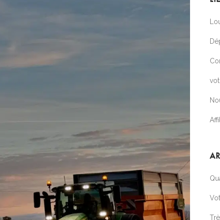
Lou
Dé
Co
vo
No
Affi
AR
Qua
Vot
Tr