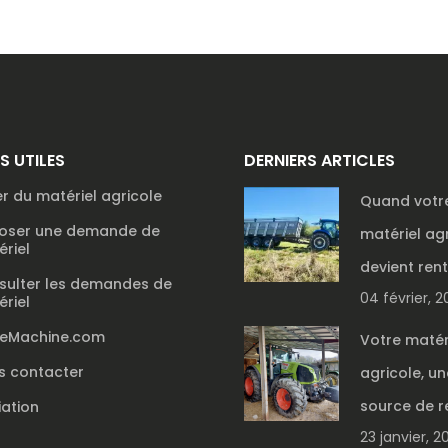
NS UTILES
DERNIERS ARTICLES
r du matériel agricole
Quand votr
oser une demande de
matériel ag
riel
devient ren
sulter les demandes de
04 février, 
riel
reMachine.com
Votre matér
s contacter
agricole, un
source de r
liation
23 janvier, 2