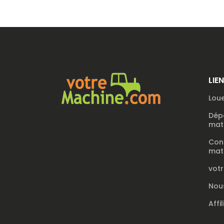
LIE
Loue
Dép
maté
Con
maté
vot
Nou
Affi