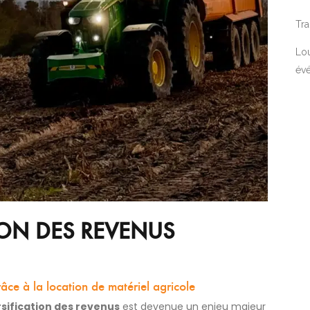
Tra
Lou
év
ION DES REVENUS
râce à la location de matériel agricole
rsification des revenus
est devenue un enjeu majeur