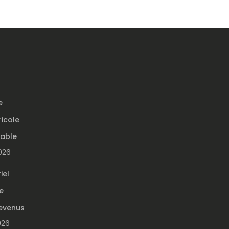
e
ricole
table
2026
iel
e
evenus
026