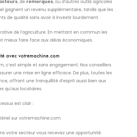
racteurs
, de
remorques
, ou d’autres outils agricoles
riel gagnent un revenu supplémentaire, tandis que les
s de qualité sans avoir à investir lourdement.
rative de l’agriculture. En mettant en commun les
ent mieux faire face aux aléas économiques.
rité avec
votremachine.com
, c’est simple et sans engagement. Nos conseillers
rer une mise en ligne efficace. De plus, toutes les
e, offrant une tranquillité d’esprit aussi bien aux
es qu’aux locataires.
essus est clair :
ériel sur votremachine.com.
s votre secteur vous recevez une opportunité.