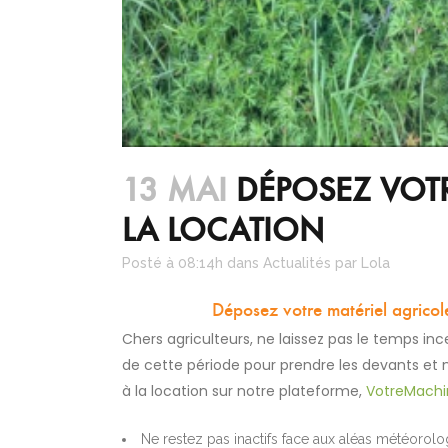
13 MAI
DÉPOSEZ VOTR
LA LOCATION
Posté à 08:14h
dans
Actualités
par
Lola
Déposez votre matériel agricol
Chers agriculteurs, ne laissez pas le temps ince
de cette période pour prendre les devants et 
à la location sur notre plateforme,
VotreMachi
Ne restez pas inactifs face aux aléas météorolo