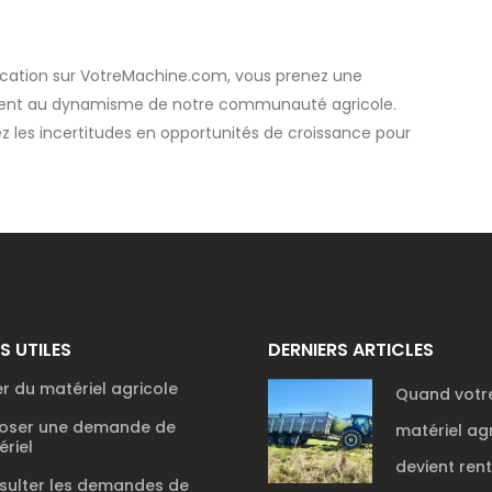
location sur VotreMachine.com, vous prenez une
ement au dynamisme de notre communauté agricole.
 les incertitudes en opportunités de croissance pour
NS UTILES
DERNIERS ARTICLES
r du matériel agricole
Quand votr
oser une demande de
matériel ag
riel
devient ren
sulter les demandes de