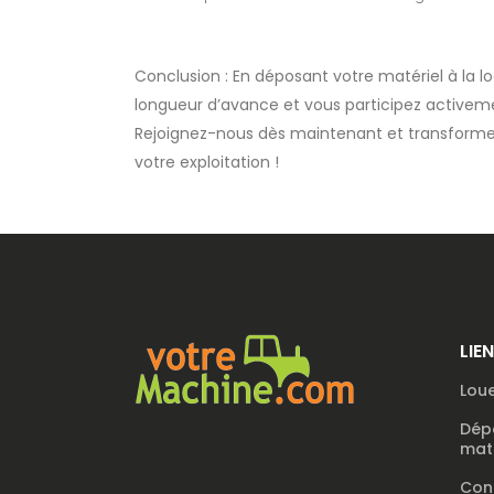
Conclusion : En déposant votre matériel à la 
longueur d’avance et vous participez activ
Rejoignez-nous dès maintenant et transformez
votre exploitation !
LIE
Loue
Dép
maté
Con