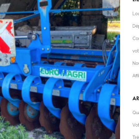
Lou
Dé
Co
vo
No
Affi
AR
Qua
Vot
Tr