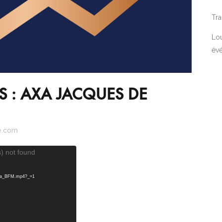
Tra
Lou
év
S : AXA JACQUES DE
e.com
) not found
/Axa_BFM.mp4?_=1