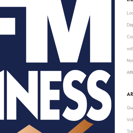
Lou
Dé
Co
vo
No
Affi
AR
Qua
Vot
Tr