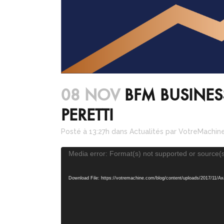
08 NOV
BFM BUSINES
PERETTI
Posté à 13:27h
dans
Actualités
par
VotreMachin
Lecteur
Media error: Format(s) not supported or source(s
vidéo
Download File: https://votremachine.com/blog/content/uploads/2017/11